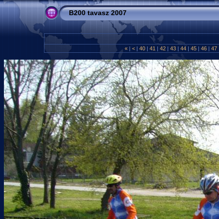
B200 tavasz 2007
«
|
<
|
40
|
41
|
42
|
43
|
44
|
45
|
46
|
47