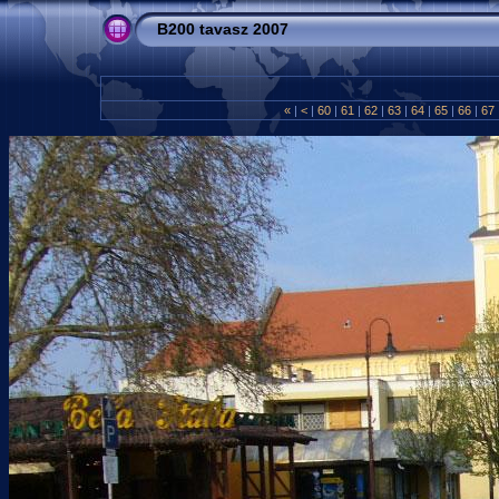
B200 tavasz 2007
«
|
<
|
60
|
61
|
62
|
63
|
64
|
65
|
66
|
67