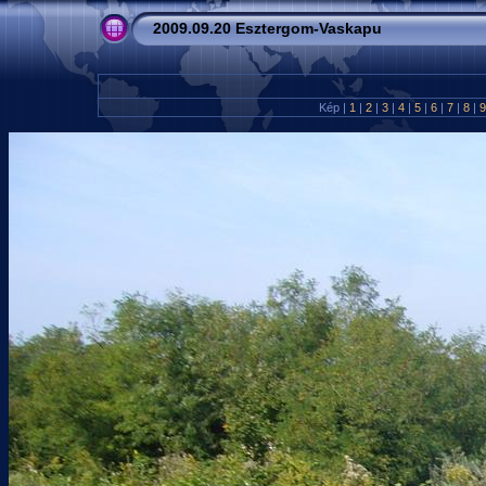
2009.09.20 Esztergom-Vaskapu
Kép |
1
|
2
|
3
|
4
|
5
|
6
|
7
|
8
|