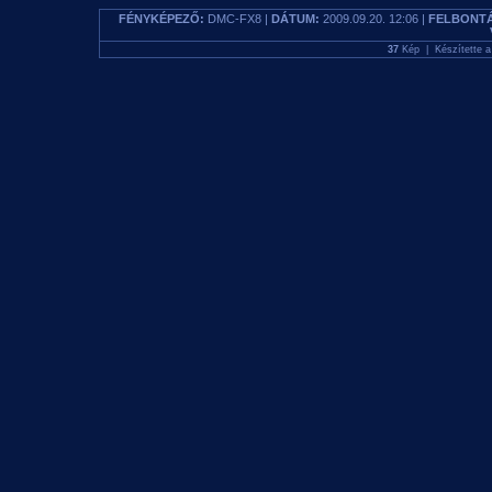
FÉNYKÉPEZŐ:
DMC-FX8 |
DÁTUM:
2009.09.20. 12:06 |
FELBONTÁ
37
Kép | Készítette 