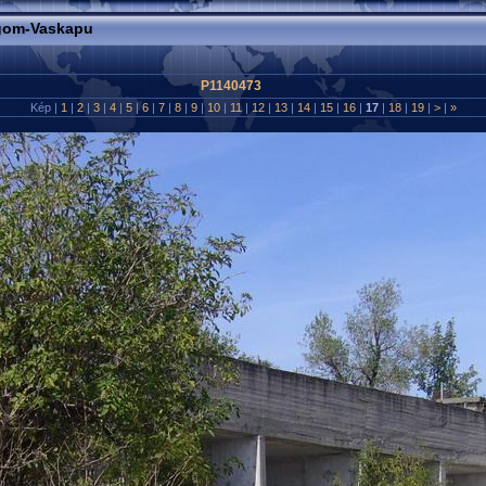
rgom-Vaskapu
P1140473
Kép |
1
|
2
|
3
|
4
|
5
|
6
|
7
|
8
|
9
|
10
|
11
|
12
|
13
|
14
|
15
|
16
|
17
|
18
|
19
|
>
|
»